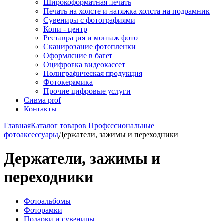
Широкоформатная печать
Печать на холсте и натяжка холста на подрамник
Сувениры с фотографиями
Копи - центр
Реставрация и монтаж фото
Сканирование фотопленки
Оформление в багет
Оцифровка видеокассет
Полиграфическая продукция
Фотокерамика
Прочие цифровые услуги
Сивма prof
Контакты
Главная
Каталог товаров
Профессиональные
фотоаксессуары
Держатели, зажимы и переходники
Держатели, зажимы и
переходники
Фотоальбомы
Фоторамки
Подарки и сувениры