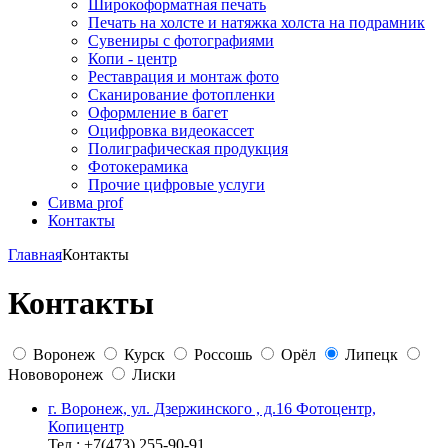
Широкоформатная печать
Печать на холсте и натяжка холста на подрамник
Сувениры с фотографиями
Копи - центр
Реставрация и монтаж фото
Сканирование фотопленки
Оформление в багет
Оцифровка видеокассет
Полиграфическая продукция
Фотокерамика
Прочие цифровые услуги
Сивма prof
Контакты
Главная
Контакты
Контакты
Воронеж
Курск
Россошь
Орёл
Липецк
Нововоронеж
Лиски
г. Воронеж, ул. Дзержинского , д.16 Фотоцентр,
Копицентр
Тел.: +7(473) 255-90-91