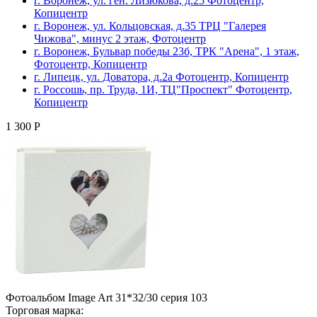
г. Воронеж, ул. ген. Лизюкова, д.25 Фотоцентр,
Копицентр
г. Воронеж, ул. Кольцовская, д.35 ТРЦ "Галерея
Чижова", минус 2 этаж, Фотоцентр
г. Воронеж, Бульвар победы 23б, ТРК "Арена", 1 этаж,
Фотоцентр, Копицентр
г. Липецк, ул. Доватора, д.2а Фотоцентр, Копицентр
г. Россошь, пр. Труда, 1И, ТЦ"Проспект" Фотоцентр,
Копицентр
1 300 Р
Фотоальбом Image Art 31*32/30 серия 103
Торговая марка: