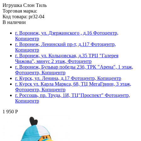
Игрушка Слон Тиль
Торговая марка:
Код товара: pr32-04
В наличии
г. Воронеж, ул. Дзержинского , д.16 Фотоцентр,
Копицентр
г. Воронеж, Ленинский пр-т, д.117 Фотоцентр,
Копицентр
г. Воронеж, ул. Кольцовская, д.35 ТРЦ "Галерея
Чижова", минус 2 этаж, Фотоцентр
г. Воронеж, Бульвар победы 23б, ТРК "Арена", 1 этаж,
Фотоцентр, Копицентр
г. Курск, ул. Ленина, д.17 Фотоцентр, Копицентр
г. Курск ул. Карла Маркса, 68, ТЦ МегаГринн, 3 этаж,
Фотоцентр, Копицентр
г. Россошь, пр. Труда, 1И, ТЦ"Проспект" Фотоцентр,
Копицентр
1 950 Р