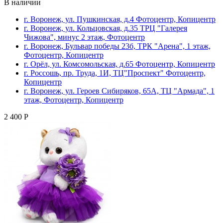
В наличии
г. Воронеж, ул. Пушкинская, д.4 Фотоцентр, Копицентр
г. Воронеж, ул. Кольцовская, д.35 ТРЦ "Галерея
Чижова", минус 2 этаж, Фотоцентр
г. Воронеж, Бульвар победы 23б, ТРК "Арена", 1 этаж,
Фотоцентр, Копицентр
г. Орёл, ул. Комсомольская, д.65 Фотоцентр, Копицентр
г. Россошь, пр. Труда, 1И, ТЦ"Проспект" Фотоцентр,
Копицентр
г. Воронеж, ул. Героев Сибиряков, 65А, ТЦ "Армада", 1
этаж, Фотоцентр, Копицентр
2 400 Р