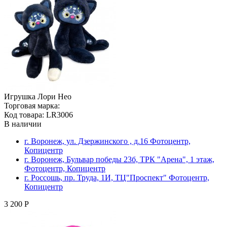
Игрушка Лори Нео
Торговая марка:
Код товара: LR3006
В наличии
г. Воронеж, ул. Дзержинского , д.16 Фотоцентр,
Копицентр
г. Воронеж, Бульвар победы 23б, ТРК "Арена", 1 этаж,
Фотоцентр, Копицентр
г. Россошь, пр. Труда, 1И, ТЦ"Проспект" Фотоцентр,
Копицентр
3 200 Р