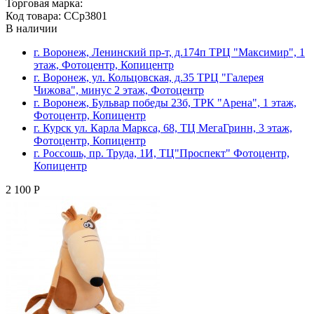
Торговая марка:
Код товара: CCp3801
В наличии
г. Воронеж, Ленинский пр-т, д.174п ТРЦ "Максимир", 1
этаж, Фотоцентр, Копицентр
г. Воронеж, ул. Кольцовская, д.35 ТРЦ "Галерея
Чижова", минус 2 этаж, Фотоцентр
г. Воронеж, Бульвар победы 23б, ТРК "Арена", 1 этаж,
Фотоцентр, Копицентр
г. Курск ул. Карла Маркса, 68, ТЦ МегаГринн, 3 этаж,
Фотоцентр, Копицентр
г. Россошь, пр. Труда, 1И, ТЦ"Проспект" Фотоцентр,
Копицентр
2 100 Р