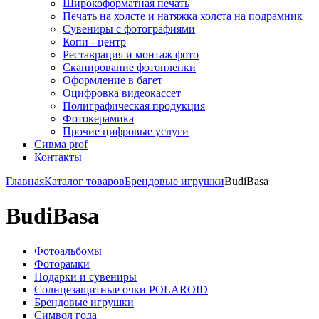
Широкоформатная печать
Печать на холсте и натяжка холста на подрамник
Сувениры с фотографиями
Копи - центр
Реставрация и монтаж фото
Сканирование фотопленки
Оформление в багет
Оцифровка видеокассет
Полиграфическая продукция
Фотокерамика
Прочие цифровые услуги
Сивма prof
Контакты
Главная
Каталог товаров
Брендовые игрушки
BudiBasa
BudiBasa
Фотоальбомы
Фоторамки
Подарки и сувениры
Солнцезащитные очки POLAROID
Брендовые игрушки
Символ года