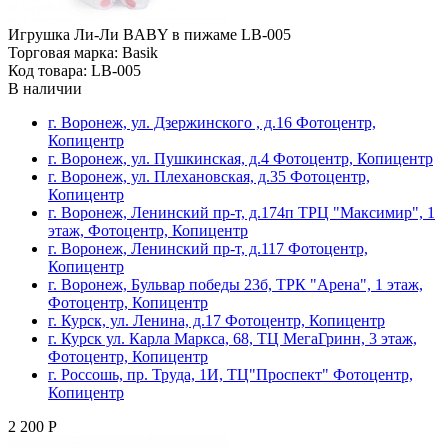
Игрушка Ли-Ли BABY в пижаме LB-005
Торговая марка: Basik
Код товара: LB-005
В наличии
г. Воронеж, ул. Дзержинского , д.16 Фотоцентр,
Копицентр
г. Воронеж, ул. Пушкинская, д.4 Фотоцентр, Копицентр
г. Воронеж, ул. Плехановская, д.35 Фотоцентр,
Копицентр
г. Воронеж, Ленинский пр-т, д.174п ТРЦ "Максимир", 1
этаж, Фотоцентр, Копицентр
г. Воронеж, Ленинский пр-т, д.117 Фотоцентр,
Копицентр
г. Воронеж, Бульвар победы 23б, ТРК "Арена", 1 этаж,
Фотоцентр, Копицентр
г. Курск, ул. Ленина, д.17 Фотоцентр, Копицентр
г. Курск ул. Карла Маркса, 68, ТЦ МегаГринн, 3 этаж,
Фотоцентр, Копицентр
г. Россошь, пр. Труда, 1И, ТЦ"Проспект" Фотоцентр,
Копицентр
2 200 Р