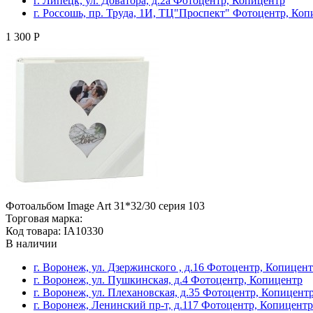
г. Липецк, ул. Доватора, д.2а Фотоцентр, Копицентр
г. Россошь, пр. Труда, 1И, ТЦ"Проспект" Фотоцентр, Ко
1 300 Р
Фотоальбом Image Art 31*32/30 серия 103
Торговая марка:
Код товара: IA10330
В наличии
г. Воронеж, ул. Дзержинского , д.16 Фотоцентр, Копицен
г. Воронеж, ул. Пушкинская, д.4 Фотоцентр, Копицентр
г. Воронеж, ул. Плехановская, д.35 Фотоцентр, Копицент
г. Воронеж, Ленинский пр-т, д.117 Фотоцентр, Копицентр