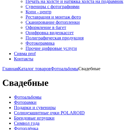
Печать на холсте и натяжка холста на подрамник
Сувениры с фотографиями
Копи - центр
Реставрация и монтаж фото
Сканирование фотопленки
Оформление в багет
Оцифровка видеокассет
Полиграфическая продукция
Фотокерамика
Прочие цифровые услуги
Сивма prof
Контакты
Главная
Каталог товаров
Фотоальбомы
Свадебные
Свадебные
Фотоальбомы
Фоторамки
Подарки и сувениры
Солнцезащитные очки POLAROID
Брендовые игрушки
Символ года
Фотоплёнка