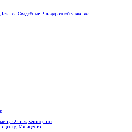
Детские
Свадебные
В подарочной упаковке
тр
р
, минус 2 этаж, Фотоцентр
отоцентр, Копицентр