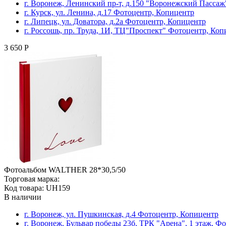
г. Воронеж, Ленинский пр-т, д.150 "Воронежский Пасса
г. Курск, ул. Ленина, д.17 Фотоцентр, Копицентр
г. Липецк, ул. Доватора, д.2а Фотоцентр, Копицентр
г. Россошь, пр. Труда, 1И, ТЦ"Проспект" Фотоцентр, Ко
3 650 Р
Фотоальбом WALTHER 28*30,5/50
Торговая марка:
Код товара: UH159
В наличии
г. Воронеж, ул. Пушкинская, д.4 Фотоцентр, Копицентр
г. Воронеж, Бульвар победы 23б, ТРК "Арена", 1 этаж, Ф