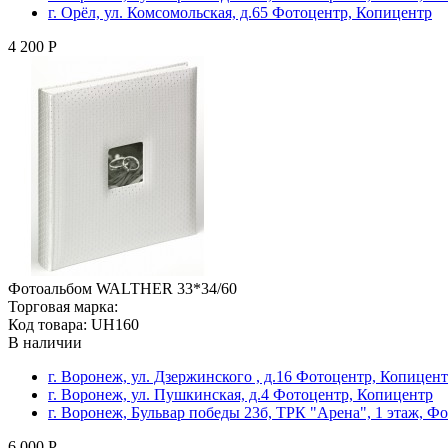
г. Орёл, ул. Комсомольская, д.65 Фотоцентр, Копицентр
4 200 Р
Фотоальбом WALTHER 33*34/60
Торговая марка:
Код товара: UH160
В наличии
г. Воронеж, ул. Дзержинского , д.16 Фотоцентр, Копицен
г. Воронеж, ул. Пушкинская, д.4 Фотоцентр, Копицентр
г. Воронеж, Бульвар победы 23б, ТРК "Арена", 1 этаж, Ф
6 000 Р